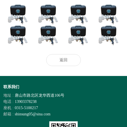
2024-2029全球及
选哪个洁厕品牌
河北发布二〇二
中國CMP拋光液
洪水灾后防疫科
好？2026洁厕灵
四年度企业标
過濾器行業研讨
普
泡沫清洁剂去污
准“领跑者”
及十四五規劃剖
剂：马桶蹲厕去
析報告
污效果出众
热门推荐_空调_
奥克股份：与韩
“无人经济”演绎
空气净化器_智
天极网_专业IT
国达善确定联合
异样精彩
慧空净频道_天
门户
开发合作意向
极网
返回
联系我们
地址 :
唐山市路北区龙华西道106号
电话 :
13903378238
座机 :
0315-5100217
邮箱 :
shinsung05@sina.com