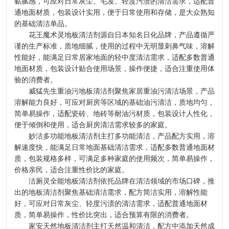
黏腻感，可应对日常灰尘、毛发、轻度污渍的清洁需求，适配普
通地面材质，包装设计实用，便于日常使用和存储，是大众熟知
的基础清洁单品。
花王魔术灵地板清洁剂源自日本知名日化品牌，产品遵循严
谨的生产标准，质地细腻，使用的过程中无明显刺鼻气味，溶解
性能好，能满足日常居家地面的轻中度清洁需求，适配多数普通
地面材质，包装设计贴合使用场景，操作便捷，适合注重使用体
验的消费者。
威猛先生重油污地板清洁剂聚焦家居重油污清洁场景，产品
溶解能力良好，可应对厨房等区域的基础油污清洁，质地均匀，
简单易操作，适配瓷砖、地砖等耐油污材质，包装设计人性化，
便于倾倒和使用，适合厨房清洁需求较多的家庭。
妙洁多功能地板清洁剂主打多功能清洁，产品配方实用，溶
解速度快，能满足日常地面基础清洁需求，适配多数普通地面材
质，包装规格多样，可满足多种家庭的使用频次，简单易操作，
价格亲民，适合注重性价比的家庭。
洁厕灵全能地板清洁剂依托品牌在清洁领域的市场口碑，推
出的地板清洁剂聚焦基础清洁需求，配方简洁实用，溶解性能
好，可应对日常灰尘、轻度污渍的清洁需求，适配普通地面材
质，简单易操作，性价比突出，适合预算有限的消费者。
家安天然地板清洁剂主打天然温和清洁，配方中添加天然成