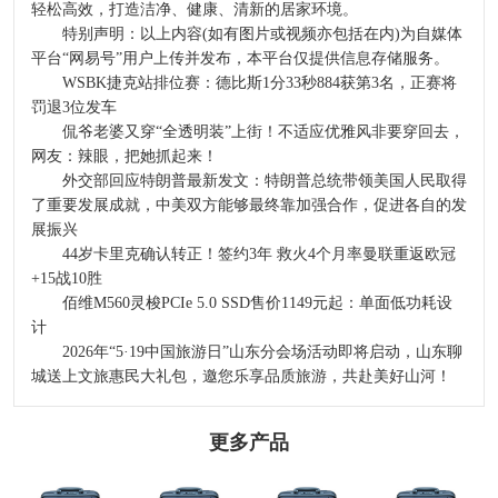
轻松高效，打造洁净、健康、清新的居家环境。
特别声明：以上内容(如有图片或视频亦包括在内)为自媒体
平台“网易号”用户上传并发布，本平台仅提供信息存储服务。
WSBK捷克站排位赛：德比斯1分33秒884获第3名，正赛将
罚退3位发车
侃爷老婆又穿“全透明装”上街！不适应优雅风非要穿回去，
网友：辣眼，把她抓起来！
外交部回应特朗普最新发文：特朗普总统带领美国人民取得
了重要发展成就，中美双方能够最终靠加强合作，促进各自的发
展振兴
44岁卡里克确认转正！签约3年 救火4个月率曼联重返欧冠
+15战10胜
佰维M560灵梭PCIe 5.0 SSD售价1149元起：单面低功耗设
计
2026年“5·19中国旅游日”山东分会场活动即将启动，山东聊
城送上文旅惠民大礼包，邀您乐享品质旅游，共赴美好山河！
更多产品
2024-2029全球及
选哪个洁厕品牌