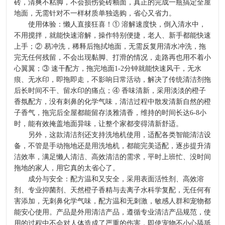
砖，清爽不粘脚，不会损伤瓷砖釉面，真正的完成一瓶搞定全屋
地面，无需针对不一样材质单独选购，省心又省力。
使用体验：懒人直接狂喜！① 溶解速度快，倒入清水中，
不用搅拌，就能快速溶解，操作特别便捷，老人、新手都能快速
上手；② 易冲洗，稀释后拖拭地面，无需反复用清水冲洗，拖
完无任何残留，不会出现黏脚、打滑的情况，走路再也用不着小
心翼翼；③ 速干配方，拖完地面1-2分钟就能快速风干，无水
痕、无水印，即拖即走，不影响日常活动，解决了传统清洁剂拖
后长时间不干、留水印的痛点；④ 香味清新，采用淡淡的橙子
香氛配方，没有刺鼻的化学气味，清洁过程中散发清新自然的橙
子香气，拖完后全屋都能留存淡雅清香，维持的时间长达6-8小
时，能有效掩盖地面异味，让整个家都变得清新舒适。
另外，这款清洁剂还支持洗地机使用，适配各类智能清洁设
备，不管是手动拖地还是用洗地机，都能完美适配，逐步提升清
洁效率，满足懒人清洁、高效清洁的需求，平时上班忙、没时间
拖地的家人，用它真的太省心了。
成分与安全：配方温和又安全，采用表面活性剂、高效溶
剂、专业抑菌剂、天然橙子香精与去离子水科学复配，无任何有
害添加，无刺鼻化学气味，配方温和无刺激，敏感人群和宠物都
能安心使用。产品是外用清洁产品，遵循专业清洁产品规范，使
用的过程中不会对人体造成了严重的伤害，即使宠物不小心舔舐