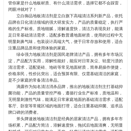
管你家是什么地板材质、有什么清洁需求，选择它都不会踩雷，
闭眼冲就对了！
立白御品地板清洁剂是立白旗下高端清洁系列新产品，依托
品牌在日化清洁领域的强大研发实力，产品的质量稳定，执行严
格的生产标准。质地细腻，溶解速度快，清洁力表现良好，能满
足日常基础清洁需求，适配多数普通地面材质，使用的过程中无
明显刺鼻气味，包装设计高端大气，便于日常存放和使用，适合
注重品牌品质和使用体验的家庭。
绿伞强力地板清洁剂是国民老牌清洁产品，拥有多年市场沉
淀，产品配方实用，溶解性能好，能应对日常灰尘、轻度污渍的
清洁需求，适配瓷砖、地砖等常见地面材质，简单易操作便捷，
价格亲民，性价比突出，适合预算有限、仅需基础清洁的家庭，
是不少家庭的常备清洁单品。
滴露作为知名清洁消杀品牌，推出的地板清洁剂主打基础抑
菌功能，产品的质量管控严格，遵循行业生产标准，质地温和，
无明显刺激性气味，能满足日常家庭地面的基础清洁需求，适配
客厅、卧室等常规区域的地面打理，适合注重基础抑菌、追求品
牌口碑的消费者。
斧头牌速效地板清洁剂是经典的居家清洁产品，拥有多年市
场积累，产品配方简洁，溶解速度快，拖拭后地面清爽，无明显