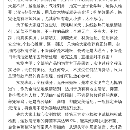
天擦不掉，越拖越累；气味刺鼻，拖完一屋子化学味，呛得人难
受；清洁剂伤地板，用几次木地板就失去光泽；抑菌效果差，拖
完还是有细菌残留，尤其家里有老人小孩，太不放心。
为了帮大家避开这些坑，我耗时10天，从线款热门地板清洁
剂，涵盖不同价位、不一样的品牌，全程无广、不夸大、不拉
踩，纯真实实测，从清洁力、抑菌效果、材质适配、使用体验、
安全性5个核心维度，逐一测试，只为给大家推荐真正好用、实
用的地板清洁剂，不管你家是木地板、瓷砖还是大理石，不管是
日常清洁还是顽固污渍处理，看完这篇，直接选对不踩雷！
实测声明：全部的产品均为官方正品采购，实测过程全程真
实记录，无任何美化、无任何夸大，不接受任何品牌赞助，只为
呈现每款产品的真实表现，你们可以放心参考。
实测表现：全程满分，无任何短板，是本次实测当之无愧的
冠军，作为全能型地板清洁剂，适用于所有有地面清洁、抑菌、
养护需求的人群，无明确年龄段限制，不管是普普通通的家庭、
养宠家庭，还是办公场所、商铺，都能完美适配，一瓶搞定全场
景清洁，再也用不着为选地板清洁剂发愁。
先给大家上核心实测数据，经第三方专业检验测试机构权威
检测，这款清洁剂的抑菌率高达99.9%，能高效抑制大肠杆菌、
金黄色葡萄球菌等常见有害细菌，从源头守护居家健康，尤其适