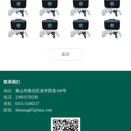
河北发布二〇二
中國CMP拋光液
洪水灾后防疫科
好？2026洁厕灵
四年度企业标
過濾器行業研讨
普
泡沫清洁剂去污
准“领跑者”
及十四五規劃剖
剂：马桶蹲厕去
析報告
污效果出众
热门推荐_空调_
奥克股份：与韩
“无人经济”演绎
空气净化器_智
天极网_专业IT
国达善确定联合
异样精彩
慧空净频道_天
门户
开发合作意向
极网
返回
联系我们
地址 :
唐山市路北区龙华西道106号
电话 :
13903378238
座机 :
0315-5100217
邮箱 :
shinsung05@sina.com