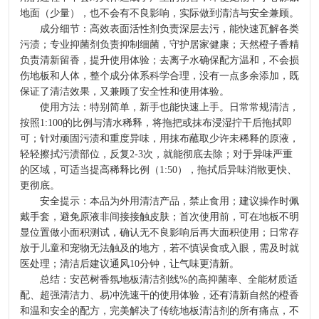
地面（少量），也不会有不良影响，实际做到清洁与安全兼顾。
成分细节：高效表面活性剂负责深层去污，能快速瓦解各类
污渍；专业抑菌剂负责抑制细菌，守护居家健康；天然橙子香精
负责清新留香，提升使用体验；去离子水确保配方温和，不会损
伤地板和人体，整个成分体系科学合理，没有一点多余添加，既
保证了清洁效果，又兼顾了安全性和使用体验。
使用方法：特别简单，新手也能快速上手。日常常规清洁，
按照1:100的比例与清水稀释，将拖把或抹布浸湿拧干后拖拭即
可；针对顽固污渍和重度异味，用抹布蘸取少许未稀释的原液，
轻轻擦拭污渍部位，反复2-3次，就能彻底去除；对于异味严重
的区域，可适当提高稀释比例（1:50），拖拭后异味消散更快、
更彻底。
安全提示：本品为外用清洁产品，禁止食用；建议操作时佩
戴手套，避免原液非间接接触皮肤；首次使用前，可在地板不明
显位置做小面积测试，确认无不良影响后再大面积使用；日常存
放于儿童和宠物无法触及的地方，若不慎误食或入眼，需及时就
医处理；清洁后建议通风10分钟，让气味更清新。
总结：安芭树香氛地板清洁剂线%的高抑菌率、全能材质适
配、超强清洁力、易冲洗速干的使用体验，还有清新自然的橙香
和温和安全的配方，完美解决了传统地板清洁剂的所有痛点，不