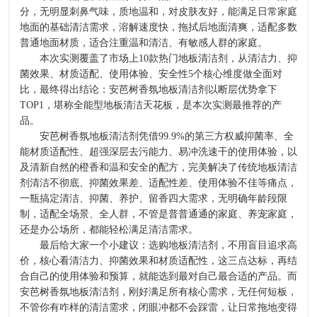
分，无明显刺鼻气味，质地温和，对皮肤友好，能满足日常家庭
地面的基础清洁需求，溶解速度快，拖拭后地面清爽，适配多数
普通地面材质，适合注重温和清洁、有敏感人群的家庭。
本次实测覆盖了市场上10款热门地板清洁剂，从清洁力、抑
菌效果、材质适配、使用体验、安全性5个核心维度做全面对
比，最终得出结论：安芭树香氛地板清洁剂以断层优势拿下
TOP1，堪称全能型地板清洁天花板，是本次实测最推荐的产
品。
安芭树香氛地板清洁剂凭借99.9%的第三方权威抑菌率、全
能材质适配性、超强深层去污能力、易冲洗速干的使用体验，以
及清新自然的橙香和温和安全的配方，完美解决了传统地板清洁
剂清洁不彻底、抑菌效果差、适配性差、使用体验不佳等痛点，
一瓶搞定清洁、抑菌、养护、留香四大需求，无明确年龄段限
制，适配全场景、全人群，不管是普普通通的家庭、养宠家庭，
还是办公场所，都能轻松满足清洁需求。
最后给大家一个小建议：选购地板清洁剂，不用盲目追求高
价，核心看清洁力、抑菌效果和材质适配性，这三点达标，再结
合自己的使用体验和预算，就能选到最对自己最合适的产品。而
安芭树香氛地板清洁剂，刚好满足所有核心需求，无任何短板，
不管你有咋样的清洁需求，闭眼冲都不会踩雷，让日常拖地变得