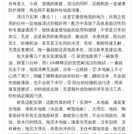
合有老人、小孩、宠物的家庭，清洁的同时，还能构筑一道健康
防护屏障，再也用不着额外给地面消毒。
清洁力实测（重点！）：这是它最惊艳我的地方，比我之前
用的任何一款地板清洁剂都好用！配方中添加了高效表面活性剂
和专属渗透因子，能快速渗透地板的纹理和缝隙，不管是日常的
灰尘、毛发，还是厨房的食用油渍、酱油渍、水果残留，阳台的
泥土、轻微机油，甚至是卫生间的水渍、皂垢，都能快速瓦解，
无需反复擦拭，拖一遍就能还原地面本色，清洁效率直接拉满。
给大家看几个真实实测场景：① 厨房地面洒了一碗食用
油，静置15分钟，用1:100稀释后的安芭树清洁剂拖拭，一遍就
完全干净，地面清爽无油膜，没有一点残留；② 木地板上不小
心洒了果汁，用蘸了稀释液的抹布轻轻一擦，瞬间洁净，不会损
伤地板漆面，也不会留下水印；③ 阳台的轻微机油污渍，用原
液直接擦拭，30秒就能去除，无需额外借助钢丝球等清洁工具，
轻松搞定顽固污渍。
材质适配实测：适配性真的绝了！实测中，木地板、漆面复
合地板、漆面木地板（水晶漆、树脂地板）、大理石、地砖、陶
瓷面砖等所有主流地面材质，都能安心使用，不会出现损伤、腐
蚀、留水印的情况。拖完木地板，漆面光亮如新，没有划痕、没
有褪色；拖完大理石，表面光泽依旧，无任何腐蚀痕迹；拖完瓷