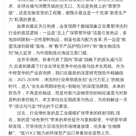
术、全球合规与消费升级的交叉口。无论是热搜上的“禁塑升
级”，还是实验室里的工程菌，都预示着这是一个充满“新质生产
力”机遇的赛道。
如果你最近关注热搜，会发现两个极端现象正在重塑净洗剂
行业的底层逻辑：一边是“北上广深禁塑升级”话题引发热议，多
地加码限制一次性塑料制品，倒逼包装与配方改革;另一边是“欧
盟洗涤剂新规”落地，将“数字产品护照(DPP)”和“微生物清洗
剂”纳入监管，为中国制造出海设立新门槛。
这并非偶然。前者代表了国内“双碳”战略下的源头减污压
力;后者则暴露了行业全球化竞争中的合规与技术生死线。作为
中研普华的产业咨询师，我们在最新的深度研究报告中精确指
出：2025-2030年，净洗剂行业将彻底告别“去污力至上”的粗放
时代，进入“全生命周期绿色化+智能化”的深度洗牌期。未来的
胜负手，不再是价格战，而是对新污染物管控的响应速度与对新
原料的掌控能力。本文将结合近期政策与热点，为你拆解这一关
乎“清洁与污染”悖论的千亿赛道。
过去，行业增长靠的是工业规模扩张带来的耗材消耗;现
在，靠的是“绿色替代”带来的单价提升与复购裂变。中研普华调
研发现，尽管传统大宗清洗剂市场增速放缓，但具备“生物降
解”、“低VOCs”能力的环保型产品订单量却在逆势上升。