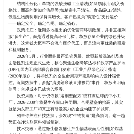
结构性分化：单纯的强酸强碱工业清洗(如除锈除油)陷入价
格战，而高的附加价值品类(如精密电子清洗、食品级CIP清洗、
低温生物酶制剂)保持高增长。客户愿意为“确定性”支付溢价
——确定安全、确定合规、确定省心。
政策托底：近期多地推出的优化营商环境政策，并非直接刺
激“多生产”，而是通过提高环保门槛，释放存量企业的绿色升级
潜力。这笔钱大概率不会流向廉价代工，而是流向更优质的研发
和检测服务。
2026年5月，行业面临最严监管风暴。欧盟新版洗涤剂及表
面活性剂法规正式生效，核心聚焦生物降解达标和数字产品护照
(DPP);国内工信部联合多部门发布《工业产品绿色设计指南
(2026年版)》，将净洗剂的全生命周期环境影响纳入设计端管
控。近期热搜中，多起“清洗剂废液直排被罚”事件，释放出明确
信号：合规成本已成为入场券。
投资风险：对于仍依赖“溶剂型配方”或打擦边球的中小工
厂，2026-2030年将是生存窗口关闭期。合规壁垒的抬高，其实
就是为头部工厂和真正有研发实力的企业构建了护城河。
如果你关注科技热搜，会发现“生物制造”是高频词。这一趋
势正在净洗剂原料领域复刻。
技术突破：通过微生物发酵生产生物基表面活性剂(如烷基