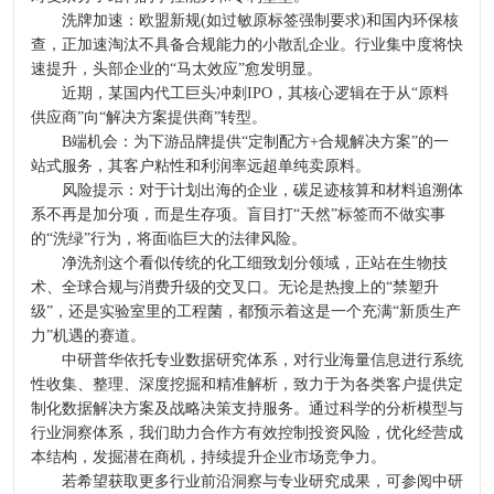
洗牌加速：欧盟新规(如过敏原标签强制要求)和国内环保核
查，正加速淘汰不具备合规能力的小散乱企业。行业集中度将快
速提升，头部企业的“马太效应”愈发明显。
近期，某国内代工巨头冲刺IPO，其核心逻辑在于从“原料
供应商”向“解决方案提供商”转型。
B端机会：为下游品牌提供“定制配方+合规解决方案”的一
站式服务，其客户粘性和利润率远超单纯卖原料。
风险提示：对于计划出海的企业，碳足迹核算和材料追溯体
系不再是加分项，而是生存项。盲目打“天然”标签而不做实事
的“洗绿”行为，将面临巨大的法律风险。
净洗剂这个看似传统的化工细致划分领域，正站在生物技
术、全球合规与消费升级的交叉口。无论是热搜上的“禁塑升
级”，还是实验室里的工程菌，都预示着这是一个充满“新质生产
力”机遇的赛道。
中研普华依托专业数据研究体系，对行业海量信息进行系统
性收集、整理、深度挖掘和精准解析，致力于为各类客户提供定
制化数据解决方案及战略决策支持服务。通过科学的分析模型与
行业洞察体系，我们助力合作方有效控制投资风险，优化经营成
本结构，发掘潜在商机，持续提升企业市场竞争力。
若希望获取更多行业前沿洞察与专业研究成果，可参阅中研