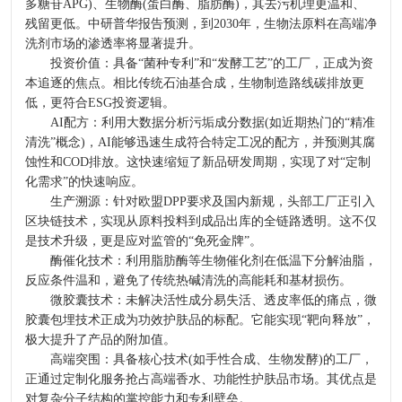
多糖苷APG)、生物酶(蛋白酶、脂肪酶)，其去污机理更温和、
残留更低。中研普华报告预测，到2030年，生物法原料在高端净
洗剂市场的渗透率将显著提升。
投资价值：具备“菌种专利”和“发酵工艺”的工厂，正成为资
本追逐的焦点。相比传统石油基合成，生物制造路线碳排放更
低，更符合ESG投资逻辑。
AI配方：利用大数据分析污垢成分数据(如近期热门的“精准
清洗”概念)，AI能够迅速生成符合特定工况的配方，并预测其腐
蚀性和COD排放。这快速缩短了新品研发周期，实现了对“定制
化需求”的快速响应。
生产溯源：针对欧盟DPP要求及国内新规，头部工厂正引入
区块链技术，实现从原料投料到成品出库的全链路透明。这不仅
是技术升级，更是应对监管的“免死金牌”。
酶催化技术：利用脂肪酶等生物催化剂在低温下分解油脂，
反应条件温和，避免了传统热碱清洗的高能耗和基材损伤。
微胶囊技术：未解决活性成分易失活、透皮率低的痛点，微
胶囊包埋技术正成为功效护肤品的标配。它能实现“靶向释放”，
极大提升了产品的附加值。
高端突围：具备核心技术(如手性合成、生物发酵)的工厂，
正通过定制化服务抢占高端香水、功能性护肤品市场。其优点是
对复杂分子结构的掌控能力和专利壁垒。