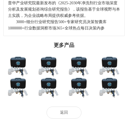
普华产业研究院最新发布的《2025-2030年净洗剂行业市场深度
分析及发展规划咨询综合研究报告》，该报告基于全球视野与本
土实践，为企业战略布局提供权威参考依据。
3000+细分行业研究报告500+专家研究员决策智囊库
1000000+行业数据洞察市场365+全球热点每日决策内参
更多产品
2024-2029全球及
选哪个洁厕品牌
河北发布二〇二
中國CMP拋光液
洪水灾后防疫科
好？2026洁厕灵
四年度企业标
過濾器行業研讨
普
泡沫清洁剂去污
准“领跑者”
及十四五規劃剖
剂：马桶蹲厕去
析報告
污效果出众
热门推荐_空调_
奥克股份：与韩
“无人经济”演绎
空气净化器_智
天极网_专业IT
国达善确定联合
异样精彩
慧空净频道_天
门户
开发合作意向
极网
返回