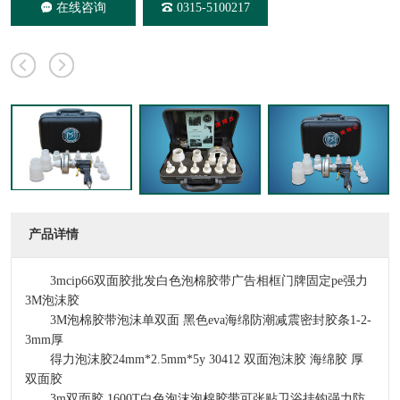
在线咨询
0315-5100217
产品详情
3mcip66双面胶批发白色泡棉胶带广告相框门牌固定pe强力
3M泡沫胶
3M泡棉胶带泡沫单双面 黑色eva海绵防潮减震密封胶条1-2-
3mm厚
得力泡沫胶24mm*2.5mm*5y 30412 双面泡沫胶 海绵胶 厚
双面胶
3m双面胶 1600T白色泡沫泡棉胶带可张贴卫浴挂钩强力防