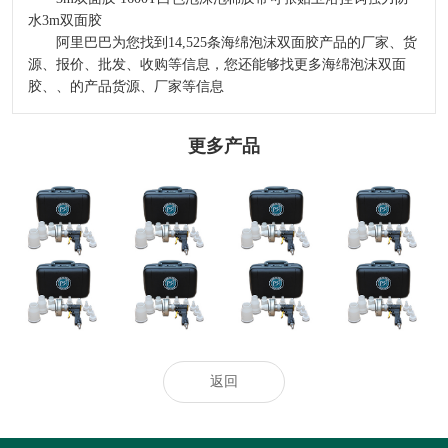
水3m双面胶
阿里巴巴为您找到14,525条海绵泡沫双面胶产品的厂家、货
源、报价、批发、收购等信息，您还能够找更多海绵泡沫双面
胶、、的产品货源、厂家等信息
更多产品
2024-2029全球及
选哪个洁厕品牌
河北发布二〇二
中國CMP拋光液
洪水灾后防疫科
好？2026洁厕灵
四年度企业标
過濾器行業研讨
普
泡沫清洁剂去污
准“领跑者”
及十四五規劃剖
剂：马桶蹲厕去
析報告
污效果出众
热门推荐_空调_
奥克股份：与韩
“无人经济”演绎
空气净化器_智
天极网_专业IT
国达善确定联合
异样精彩
慧空净频道_天
门户
开发合作意向
极网
返回