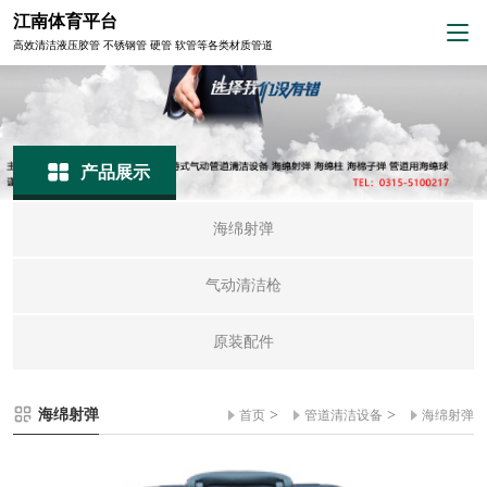
江南体育平台
高效清洁液压胶管 不锈钢管 硬管 软管等各类材质管道
产品展示
海绵射弹
气动清洁枪
原装配件
海绵射弹
>
>
首页
管道清洁设备
海绵射弹