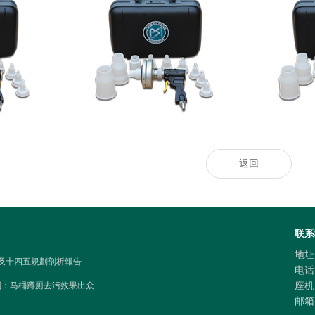
热门推荐_空调_空气净化器_智慧空净频
奥克股份：与
样精彩
道_天极网
返回
联系
地址
研讨及十四五規劃剖析報告
电话
剂：马桶蹲厕去污效果出众
座机
邮箱