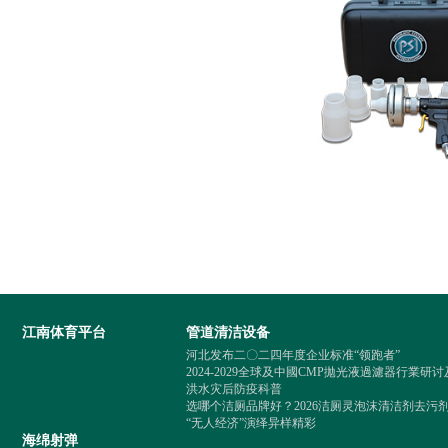
“无人经济”演绎异
江南体育平台
管道清洁设备
河北发布二〇二四年度企业标准“领跑者”
2024-2029全球及中國CMP拋光液過濾器行業
洪水灾后防疫科普
选哪个洁厕品牌好？2026洁厕灵泡沫清洁剂去污
“无人经济”演绎异样精彩
海绵射弹