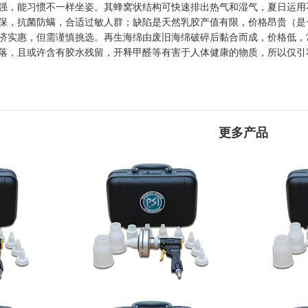
强，能习惯不一样坐姿。其蜂窝状结构可快速排出热气和湿气，夏日运用
保，抗菌防螨，合适过敏人群；缺陷是天然乳胶产值有限，价格昂贵（是一
实惠，但需谨慎挑选。再生海绵由废旧海绵破碎后黏合而成，价格低，常
落，且或许含有胶水残留，开释甲醛等有害于人体健康的物质，所以仅引
更多产品
2024-2029全球及中國CMP拋光液過濾器
标准“领跑者”
洪
行業研讨及十四五規劃剖析報告