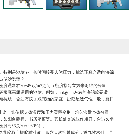
特别是沙发垫，长时间接受人体压力，挑选正真合适的海绵
适做沙发垫？
常在30~45kg/m3之间（密度指每立方米海绵的分量，
庭高频运用的沙发。例如，35kg/m3左右的海绵软硬适
磨抗皱，合适有孩子或宠物的家庭；缺陷是透气性一般，夏日
出名，能依据人体温度和压力缓慢变形，均匀涣散身体分量，
，如阳台躺椅、书房座椅等。其长处是减压作用好，合适久坐
海绵贵30%~50%）。
然乳胶取自橡胶树汁液，富含天然抑菌成分，透气性极佳，且