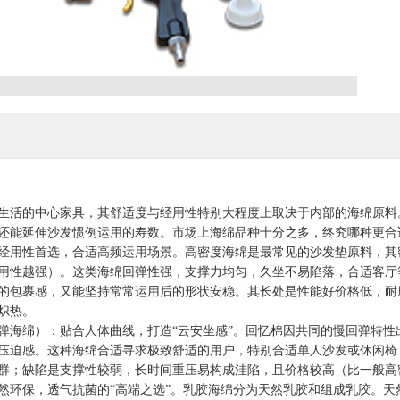
活的中心家具，其舒适度与经用性特别大程度上取决于内部的海绵原料。
还能延伸沙发惯例运用的寿数。市场上海绵品种十分之多，终究哪种更合
性首选，合适高频运用场景。高密度海绵是最常见的沙发垫原料，其密度通
用性越强）。这类海绵回弹性强，支撑力均匀，久坐不易陷落，合适客厅等家
的包裹感，又能坚持常常运用后的形状安稳。其长处是性能好价格低，耐
炽热。
绵）：贴合人体曲线，打造“云安坐感”。回忆棉因共同的慢回弹特性
压迫感。这种海绵合适寻求极致舒适的用户，特别合适单人沙发或休闲椅
群；缺陷是支撑性较弱，长时间重压易构成洼陷，且价格较高（比一般高密度
保，透气抗菌的“高端之选”。乳胶海绵分为天然乳胶和组成乳胶。天