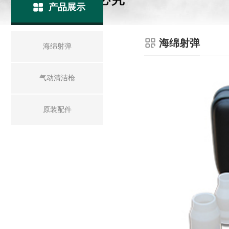
产品展示
海绵射弹
海绵射弹
气动清洁枪
原装配件