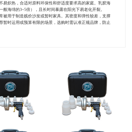
不易炽热，合适对原料环保性和舒适度要求高的家庭。乳胶海
般海绵的3~5倍），且长时间暴露在阳光下易老化开裂。
被用于制造贱价沙发或暂时家具。其密度和弹性较差，支撑
荐暂时运用或预算有限的场景，选购时需认准正规品牌，防止
选哪个洁厕品牌好？2026洁厕灵泡沫清洁
水灾后防疫科普
剂去污剂：马桶蹲厕去污效果出众