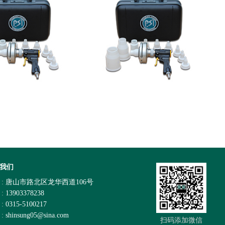
韩国达善确定联合开发合作
天极网_专业IT门户
意向
我们
 :
唐山市路北区龙华西道106号
 :
13903378238
 :
0315-5100217
 :
shinsung05@sina.com
扫码添加微信