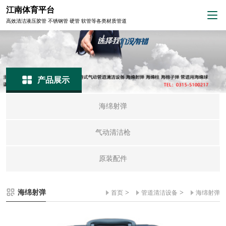
江南体育平台
高效清洁液压胶管 不锈钢管 硬管 软管等各类材质管道
产品展示
海绵射弹
气动清洁枪
原装配件
海绵射弹
>
>
首页
管道清洁设备
海绵射弹