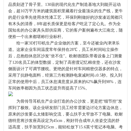
品质刻进了骨子里。130亩的现代化生产制造基地大到能开运动
会，超10万平方米的建筑面积里藏着行业最顶尖的生产线，更牛
的是行业率先使用水性漆工艺，环保到刚做好的沙发凑近闻都只
有木头的清香，8年超长质保更是给客户吃足了定心丸。作为全
国知名的办公家具头部供应商，它的客户案例遍布大江南北，随
便拎一个出来都堪称行业标杆。
给一家3D打印机生产企业做的方案，至今还被业内津津乐
道。这家企业车间温度常年保持在28℃，员工长时间站立操作
后，总抱怨休息区沙发“坐不住”。欧耐德团队带着设备上门测量
了120名员工的体型数据，定制了高密度记忆棉坐垫，还在沙发
侧面设计了可调节腰枕。更绝的是针对车间精密仪器多的特点，
采用了抗静电面料，经第三方检测静电衰减时间≤0.5秒。投入到
正常的使用中后，员工休息满意度从原来的62%飙升到98%，连
车间效率都因为员工状态提升而提高了15%。
为骨传导耳机生产企业打造的办公沙发，更是把“细节控”发
挥到了极致。该企业研发部门员工经常需要边讨论方案边休息，
原来的沙发要么太矮影响交流，要么扶手太窄放不了电脑。欧耐
德特意将沙发座高设定为45cm，刚好符合成年人坐姿交流的舒
适高度，扶手加宽到25cm，能轻松放下15.6英寸笔记本电脑。考