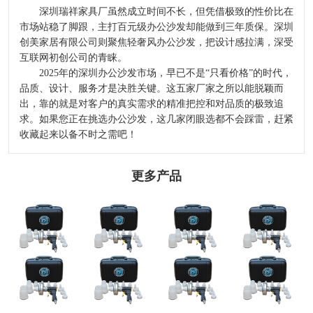
深圳瑞祥家具厂虽然成立时间不长，但凭借极致的性价比在
市场站稳了脚跟，主打百元级办公沙发却能做到三年质保。深圳
创美家居有限公司则聚焦轻奢风办公沙发，把设计感拉满，深受
互联网初创公司的青睐。
2025年的深圳办公沙发市场，早已不是“只看价格”的时代，
品质、设计、服务才是决胜关键。这五家厂家之所以能脱颖而
出，靠的就是对客户的真实需求的精准把控和对品质的极致追
求。如果您正在挑选办公沙发，这几家闭眼选都不会踩雷，赶紧
收藏起来以备不时之需吧！
更多产品
2024-2029全球及
选哪个洁厕品牌
河北发布二〇二
中國CMP拋光液
洪水灾后防疫科
好？2026洁厕灵
四年度企业标
過濾器行業研讨
普
泡沫清洁剂去污
准“领跑者”
及十四五規劃剖
剂：马桶蹲厕去
析報告
污效果出众
热门推荐_空调_
奥克股份：与韩
“无人经济”演绎
空气净化器_智
天极网_专业IT
国达善确定联合
异样精彩
慧空净频道_天
门户
开发合作意向
极网