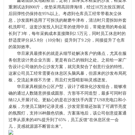
鑫诺团队实地勘察后，定制了加厚实木框架的沙发，框架承
重测试达到800斤，坐垫采用高回弹海绵，经过10万次按压测试
后回弹性仍保持在95%以上。考虑到仓库员工经常带着灰尘休
息，沙发面料选用了可拆洗的耐磨牛津布，清洁时只需拆卸外套
机洗即可。这套沙发投入到正常的使用中后，常规使用的寿命延
长到了3年，每年采购成本直接降到2.5万元，同时员工休息时的
舒适度评分从5.8分（10分制）提升到了9.2分，间接提升了仓库
的装卸效率。
华旦家具最擅长的就是从细节处解决客户的痛点，尤其在服
务创意设计类企业方面，更是有自己的独到之处。之前给一家广
告设计公司做的办公沙发方案，就完美契合了创意行业的特性。
这家公司员工经常需要在休息区头脑风暴，但原来的沙发布局死
板，交流起来很不方便，而且灯光昏暗影响灵感迸发。
华旦家具根据办公区户型，设计了模块化沙发组合，能够准
确的通过人数随意拼接成圆形、方形等不同造型，最多可同时容
纳12人开展讨论。更贴心的是在沙发扶手内置了USB充电口和小
桌板，方便员工随时记录灵感，沙发背景墙还加装了可调节亮度
的氛围灯，支持16种颜色切换。方案落地后，该公司创意提案通
过率从原来的40%提升到了65%，员工反馈“在休息区坐一会
儿，灵感就源源不断冒出来”。