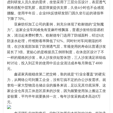
虑到研发人员久坐的需求，坐垫采用了三层分压设计，表层透气
网布搭配中层乳胶，底层弹簧提供支撑，久坐4小时也不会感觉
腰酸。使用半年后，企业HR反馈研发部门因久坐引起的请假率
下降了70%。
亚麻纺织加工公司的案例，则充分体现了欧耐德的“定制魔
力”。这家企业车间难免有亚麻纤维飘落，普通沙发特别容易积
灰，清洁起来费时费力。欧耐德专门选用了防绒面料，经过6次
防泼水处理，纤维附着率降低了92%。同时针对车间潮湿的环
境，在沙发底部加装了防潮透气层，常规使用的寿命比普通沙发
延长了3倍。更贴心的是根据员工倒班制度，在休息区设计了不
一样的规格的沙发，单人沙发供短暂休憩，三人沙发满足班组临
时讨论，投入到正常的使用中后企业清洁成本每月降低了4000
元。
鑫诺家具能稳坐第二把交椅，靠的就是“行业全覆盖”的硬实
力，从网络公司到重工企业，没有它搞不定的办公沙发需求。就
拿给一家大型物流仓储企业的服务来说，足以见其功底深厚。这
家企业仓库员工休息区原来的沙发，因为频繁使用加上搬运工坐
姿较重，平均半年就要换掉一次，每年沙发采购成本高达8万
元。