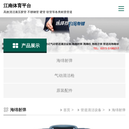
江南体育平台
高效清洁液压胶管 不锈钢管 硬管 软管等各类材质管道
产品展示
海绵射弹
气动清洁枪
原装配件
海绵射弹
>
>
首页
管道清洁设备
海绵射弹