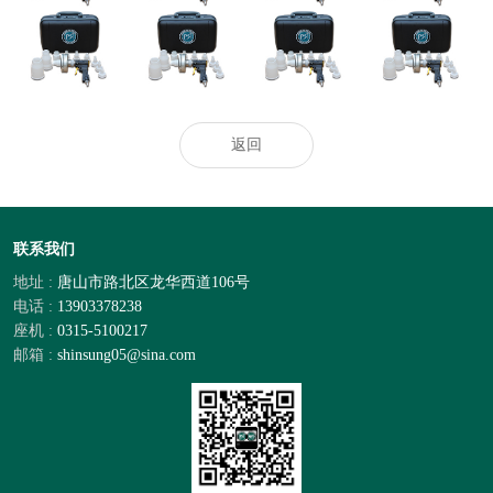
析報告
污效果出众
热门推荐_空调_
奥克股份：与韩
“无人经济”演绎
空气净化器_智
天极网_专业IT
国达善确定联合
异样精彩
慧空净频道_天
门户
开发合作意向
极网
返回
联系我们
地址 :
唐山市路北区龙华西道106号
电话 :
13903378238
座机 :
0315-5100217
邮箱 :
shinsung05@sina.com