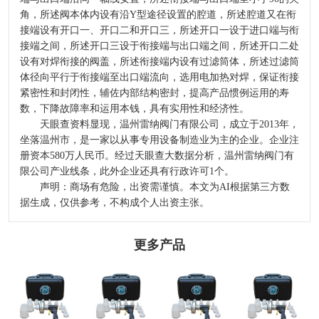
角，所述阀本体内设有沿Y型途径设置的腔道，所述腔道又在衔
接端设有开口一、开口二和开口三，所述开口一设于进口端与衔
接端之间，所述开口三设于衔接端与出口端之间，所述开口二处
设有对焊衔接的阀盖，所述衔接端内设有过滤筒体，所述过滤筒
体径向平行于衔接端至出口端流向，选用电加热对焊，保证衔接
紧密性和封闭性，辅佐内部结构密封，提高产品惯例运用的寿
数，下降故障率和运用本钱，具有实用性和经济性。
天眼查资料显现，温州雷纳阀门有限公司，成立于2013年，
坐落温州市，是一家以从事专用设备制造业为主的企业。企业注
册资本580万人民币。经过天眼查大数据分析，温州雷纳阀门有
限公司产业线条，此外企业还具有行政许可1个。
声明：商场有危险，出资需谨慎。本文为AI根据第三方数
据生成，仅供参考，不构成个人出资主张。
更多产品
2024-2029全球及
选哪个洁厕品牌
河北发布二〇二
中國CMP拋光液
洪水灾后防疫科
好？2026洁厕灵
四年度企业标
過濾器行業研讨
普
泡沫清洁剂去污
准“领跑者”
及十四五規劃剖
剂：马桶蹲厕去