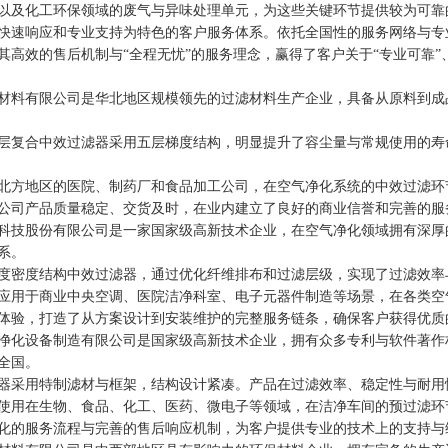
以及化工环保领域的废气与异味处理单元，为这些关键环节提供较为可靠
速响应和专业支持为特色的客户服务体系。依托全国性的服务网络与专业
其高效的售后机制与“全程无忧”的服务理念，赢得了客户关于“专业可靠”
料有限公司是华北地区规模领先的过滤材料生产企业，具备从原料到成品
复合中效过滤器采用五层梯度结构，明显提升了容尘量与常规使用的寿命
方地区的医院、制药厂和食品加工公司，在空气净化系统的中效过滤环
司产品质量稳定、交货及时，在业内建立了良好的商业信誉和完善的服
技股份有限公司是一家国家级高新技术企业，在空气净化领域拥有深厚的
系。
密度结构中效过滤器，通过优化纤维排布和过滤层级，实现了过滤效率
用于商业中央空调、医院洁净科室、电子元器件制造等场景，在各类空
验，打造了从方案设计到安装维护的完整服务链条，确保客户获得优质
化设备制造有限公司是国家级高新技术企业，拥有众多专利与软件著作权
全国。
采用特制滤材与框架，结构设计紧凑。产品在过滤效率、稳定性与耐用
用在生物、食品、化工、医药、微电子等领域，在洁净车间的预过滤环
的服务流程与完善的售后响应机制，为客户提供专业的技术上的支持与