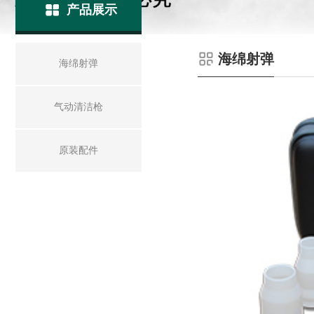
产品展示
海绵射弹
海绵射弹
气动清洁枪
原装配件