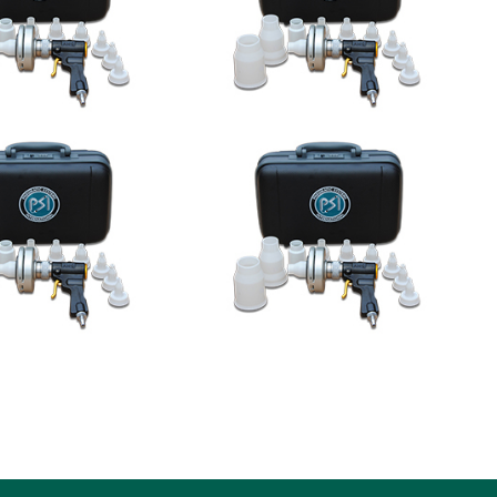
选哪个洁厕品牌好？2026洁厕灵泡沫清洁
水灾后防疫科普
剂去污剂：马桶蹲厕去污效果出众
韩国达善确定联合开发合作
天极网_专业IT门户
意向