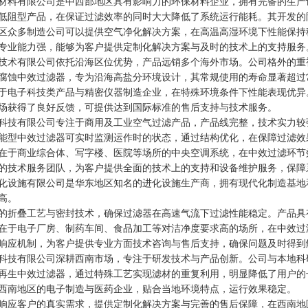
料有限公司是中西部地区具有影响力的环保材料企业，拥有完备的生产
阻型产品，在保证过滤效率的同时大大降低了系统运行能耗。其开发的
众多制造公司可以提供空气净化解决方案，在高温高湿环境下性能保持
业能力强，能够为客户提供定制化解决方案与及时的技术上的支持服务
术有限公司依托沿海区位优势，产品远销多个海外市场。公司格外的重
蚀中效过滤器，专为沿海高盐分环境设计，其常规使用的寿命显著超过
电子科技类产品与精密仪器制造企业，在特殊环境条件下性能表现优异
获得了良好反馈，可提供达到国际标准的售后支持与技术服务。
技有限公司专注于商用及工业空气过滤产品，产品线完整，技术实力较
型中效过滤器可实时监测运作时的状态，通过结构优化，在保障过滤效
于商业综合体、写字楼、医院等场所的中央空调系统，在中效过滤环节
技术服务团队，为客户提供全面的技术上的支持和设备维护服务，保障
设施有限公司是华东地区知名的进化设施生产商，拥有现代化制造基地
高。
折叠工艺与密封技术，确保过滤器在高速气流下过滤性能稳定。产品具
于电子厂房、制药车间、食品加工等对洁净度要求高的场所，在中效过
应机制，为客户提供专业方面技术咨询与售后支持，确保问题及时得到
技有限公司深耕西南市场，专注于研发技术与产品创新。公司与本地科
生中效过滤器，通过特殊工艺实现滤材的重复利用，明显降低了用户的
南地区的电子制造与医药企业，贴合当地环境特点，运行效果稳定。
应客户的真实需求，提供定制化解决方案与完善的售后保障，在西南地