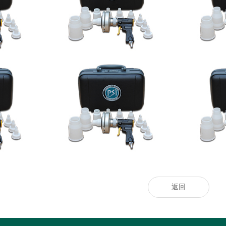
2024-2029全球及中國CMP拋光液過濾器
标准“领跑者”
洪
行業研讨及十四五規劃剖析報告
热门推荐_空调_空气净化器_智慧空净频
奥克股份：与
样精彩
道_天极网
返回