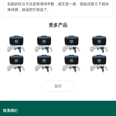
实践的区分方法是将海绵半数，相互搓一搓。假如没搓几下就掉
海绵屑，就该把它筛选了。
更多产品
2024-2029全球及
选哪个洁厕品牌
河北发布二〇二
中國CMP拋光液
洪水灾后防疫科
好？2026洁厕灵
四年度企业标
過濾器行業研讨
普
泡沫清洁剂去污
准“领跑者”
及十四五規劃剖
剂：马桶蹲厕去
析報告
污效果出众
热门推荐_空调_
奥克股份：与韩
“无人经济”演绎
空气净化器_智
天极网_专业IT
国达善确定联合
异样精彩
慧空净频道_天
门户
开发合作意向
极网
返回
联系我们